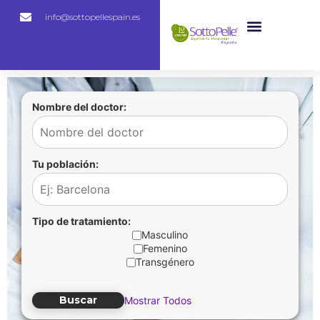
info@sottopellespain.es
Nombre del doctor:
Tu población:
Tipo de tratamiento:
Masculino
Femenino
Transgénero
Buscar
Mostrar Todos