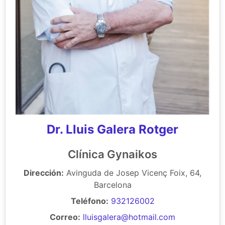
Dr. Lluis Galera Rotger
Clínica Gynaikos
Dirección:
Avinguda de Josep Vicenç Foix, 64,
Barcelona
Teléfono:
932126002
Correo:
lluisgalera@hotmail.com