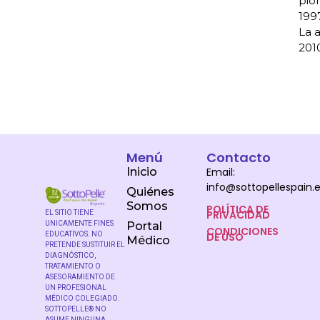
pio
1997
La 
2010
Menú
Contacto
Inicio
Email:
info@sottopellespain.
Quiénes
Somos
POLÍTICA DE
PRIVACIDAD
EL SITIO TIENE
UNICAMENTE FINES
Portal
CONDICIONES
DE USO
EDUCATIVOS. NO
Médico
PRETENDE SUSTITUIR EL
DIAGNÓSTICO,
TRATAMIENTO O
ASESORAMIENTO DE
UN PROFESIONAL
MÉDICO COLEGIADO.
SOTTOPELLE® NO
ASUME NINGUNA