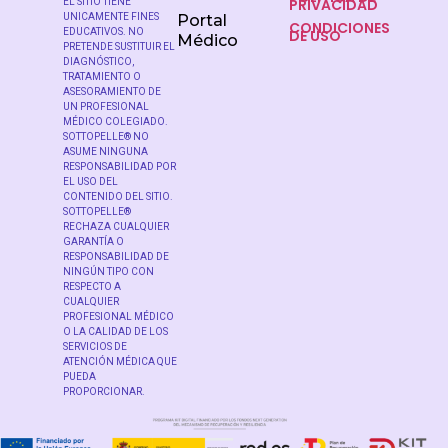
PRIVACIDAD
EL SITIO TIENE
UNICAMENTE FINES
Portal
CONDICIONES
DE USO
EDUCATIVOS. NO
Médico
PRETENDE SUSTITUIR EL
DIAGNÓSTICO,
TRATAMIENTO O
ASESORAMIENTO DE
UN PROFESIONAL
MÉDICO COLEGIADO.
SOTTOPELLE® NO
ASUME NINGUNA
RESPONSABILIDAD POR
EL USO DEL
CONTENIDO DEL SITIO.
SOTTOPELLE®
RECHAZA CUALQUIER
GARANTÍA O
RESPONSABILIDAD DE
NINGÚN TIPO CON
RESPECTO A
CUALQUIER
PROFESIONAL MÉDICO
O LA CALIDAD DE LOS
SERVICIOS DE
ATENCIÓN MÉDICA QUE
PUEDA
PROPORCIONAR.