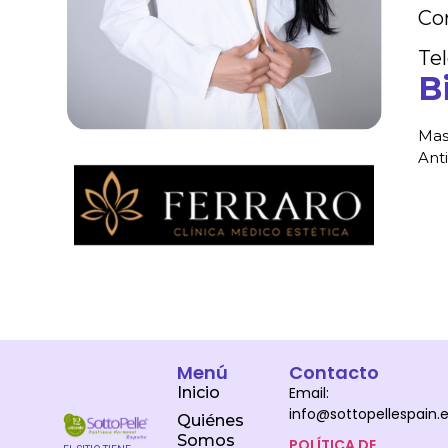
Cor
Te
B
Mas
Ant
Menú
Contacto
Inicio
Email:
info@sottopellespain.
Quiénes
Somos
POLÍTICA DE