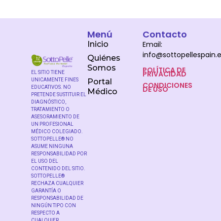
Menú
Contacto
Inicio
Email:
info@sottopellespain.
Quiénes
Somos
POLÍTICA DE
PRIVACIDAD
EL SITIO TIENE
UNICAMENTE FINES
Portal
CONDICIONES
DE USO
EDUCATIVOS. NO
Médico
PRETENDE SUSTITUIR EL
DIAGNÓSTICO,
TRATAMIENTO O
ASESORAMIENTO DE
UN PROFESIONAL
MÉDICO COLEGIADO.
SOTTOPELLE® NO
ASUME NINGUNA
RESPONSABILIDAD POR
EL USO DEL
CONTENIDO DEL SITIO.
SOTTOPELLE®
RECHAZA CUALQUIER
GARANTÍA O
RESPONSABILIDAD DE
NINGÚN TIPO CON
RESPECTO A
CUALQUIER