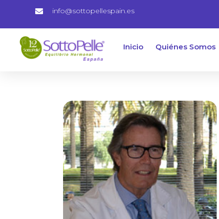
info@sottopellespain.es
Inicio
Quiénes Somos