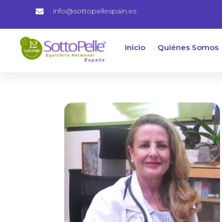
info@sottopellespain.es
Inicio
Quiénes Somos