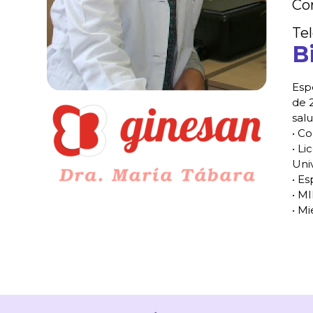
Co
Te
B
Esp
de 
salu
• C
• Li
Uni
• Es
• M
• M