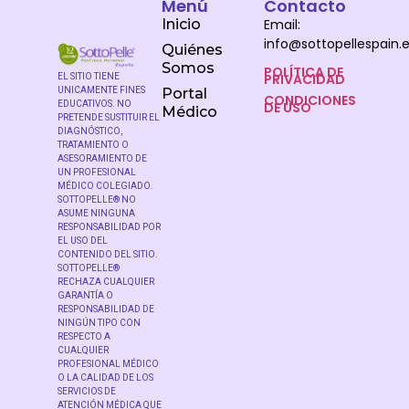
Menú
Contacto
Inicio
Email:
info@sottopellespain.
Quiénes
Somos
POLÍTICA DE
PRIVACIDAD
EL SITIO TIENE
UNICAMENTE FINES
Portal
CONDICIONES
DE USO
EDUCATIVOS. NO
Médico
PRETENDE SUSTITUIR EL
DIAGNÓSTICO,
TRATAMIENTO O
ASESORAMIENTO DE
UN PROFESIONAL
MÉDICO COLEGIADO.
SOTTOPELLE® NO
ASUME NINGUNA
RESPONSABILIDAD POR
EL USO DEL
CONTENIDO DEL SITIO.
SOTTOPELLE®
RECHAZA CUALQUIER
GARANTÍA O
RESPONSABILIDAD DE
NINGÚN TIPO CON
RESPECTO A
CUALQUIER
PROFESIONAL MÉDICO
O LA CALIDAD DE LOS
SERVICIOS DE
ATENCIÓN MÉDICA QUE