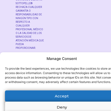
SOTTOPELLE®
RECHAZA CUALQUIER
GARANTÍA O
RESPONSABILIDAD DE
NINGÚN TIPO CON
RESPECTO A
CUALQUIER
PROFESIONAL MÉDICO
O LA CALIDAD DE LOS
SERVICIOS DE
ATENCIÓN MÉDICA QUE
PUEDA
PROPORCIONAR.
Manage Consent
To provide the best experiences, we use technologies like cookies to store a
access device information. Consenting to these technologies will allow us to
© Copyright – SottoPelle®
process data such as browsing behavior or unique IDs on this site. Not conse
or withdrawing consent, may adversely affect certain features and functions.
Accept
Deny