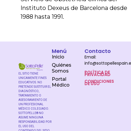
Instituto Dexeus de Barcelona desde
1988 hasta 1991.
Menú
Contacto
Inicio
Email:
info@sottopellespain.
Quiénes
Somos
POLÍTICA DE
PRIVACIDAD
EL SITIO TIENE
UNICAMENTE FINES
Portal
CONDICIONES
DE USO
EDUCATIVOS. NO
Médico
PRETENDE SUSTITUIR EL
DIAGNÓSTICO,
TRATAMIENTO O
ASESORAMIENTO DE
UN PROFESIONAL
MÉDICO COLEGIADO.
SOTTOPELLE® NO
ASUME NINGUNA
RESPONSABILIDAD POR
EL USO DEL
CONTENIDO DEL SITIO.